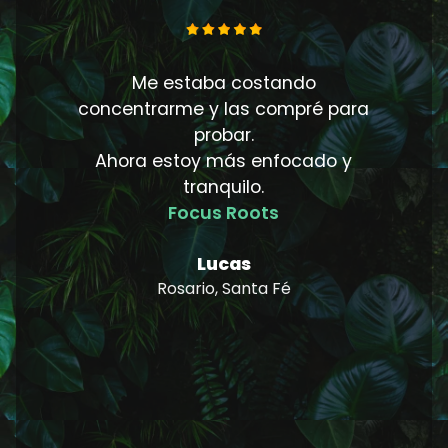
eas
Me estaba costando
Y
o
concentrarme y las compré para
s
probar.
Ahora estoy más enfocado y
a
tranquilo.
Focus Roots
Lucas
Rosario, Santa Fé